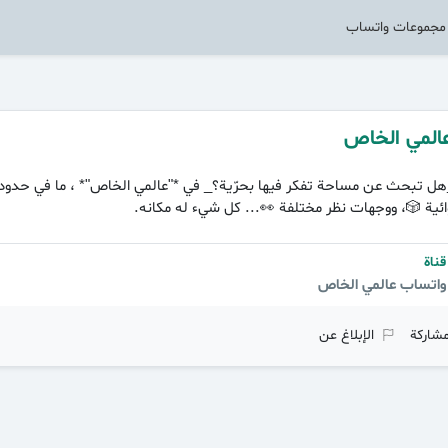
مجموعات واتساب
المي الخاص
هل تبحث عن مساحة تفكر فيها بحرّية؟_ في *"عالمي الخاص"* ، ما في حدود 
ئية 🎲، ووجهات نظر مختلفة 👀... كل شيء له مكانه.
ناة
 واتساب عالمي الخاص
شاركة
الإبلاغ عن