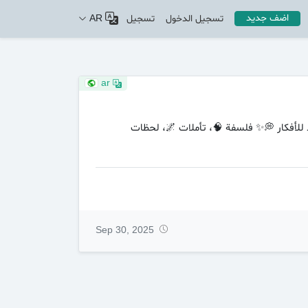
اضف جديد
تسجيل الدخول
تسجيل
AR
ar
للأفكار 💭✨ فلسفة 🧠، تأملات 🌌، لحظات
Sep 30, 2025