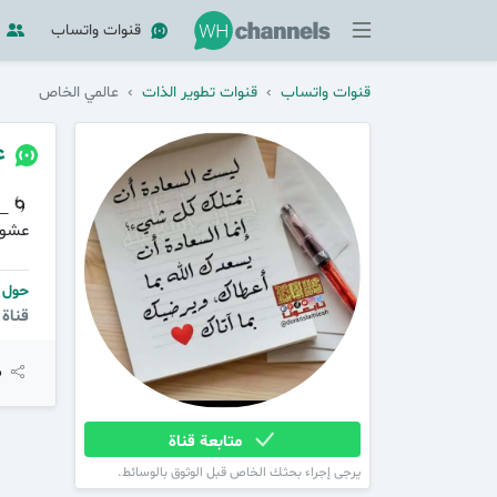
قنوات واتساب
قنوات واتساب
›
قنوات تطوير الذات
›
عالمي الخاص
ع
🌀 _
عشوا
حول ق
قناة
م
متابعة قناة
يرجى إجراء بحثك الخاص قبل الوثوق بالوسائط.