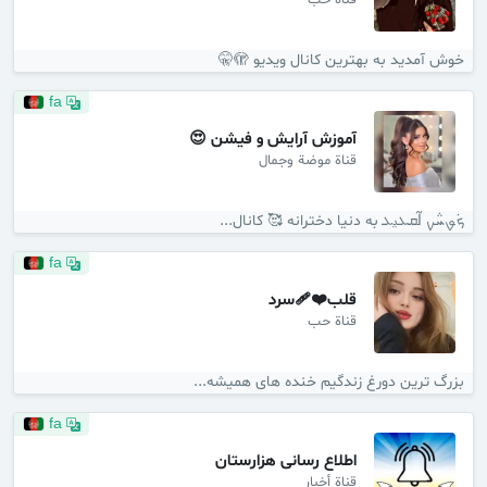
قناة حب
خوش آمدید به بهترین کانال ویدیو 🫣🤫
fa
آموزش آرایش و فیشن 😍
قناة موضة وجمال
ܟܿࡐ‌ܚ݅ࡍ ߊ߬ܩܥ‌‌ࡅ࡙ܥ‌‌ به دنیا دخترانه 🥰 کانال...
fa
قلب❤‍🩹سرد
قناة حب
بزرگ ترین دورغ زندگیم خنده های همیشه...
fa
اطلاع رسانی هزارستان
قناة أخبار