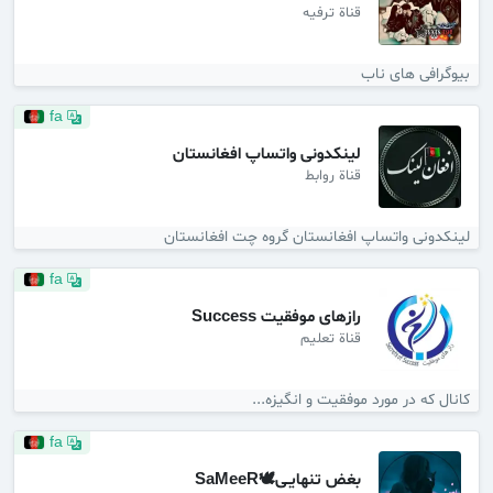
قناة ترفيه
بیوگرافی های ناب
fa
لینکدونی واتساپ افغانستان
قناة روابط
لینکدونی واتساپ افغانستان گروه چت افغانستان
fa
رازهای موفقیت Success
قناة تعليم
کانال که در مورد موفقیت و انگیزه...
fa
بغض تنهایـی🕊SaMeeR