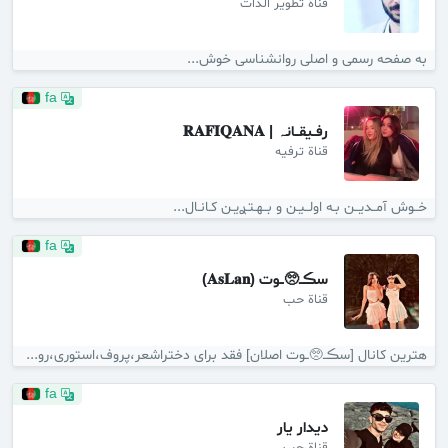
قناة تطوير الذات
به صفحه رسمی و اصلی روانشناسی خوش...
fa
رفــیقــانہ | 𝐑𝐀𝐅𝐈𝐐𝐀𝐍𝐀
قناة ترفيه
خــوش آمــدیــن بـه اولــیـن و بــهـتـࢪیـن کـانـال...
fa
سڪــ🥺ــوت (𝐀𝐬𝐋𝐚𝐧)
قناة حب
هترین کانال [سڪــ🥺ــوت اصلان] فقد برای دختراشعر،پروف،استوری،رومان،داستان...
fa
دیدار یار