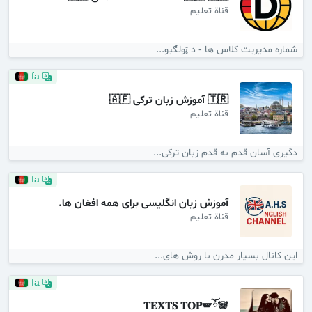
قناة تعليم
شماره مدیریت کلاس ها - د ټولګیو...
fa
🇹🇷 آموزش زبان ترکی 🇦🇫
قناة تعليم
دگیری آسان قدم به قدم‌ زبان ترکی...
fa
آموزش زبان انگلیسی برای همه افغان ها.
قناة تعليم
این کانال بسیار مدرن با روش های...
fa
🐼ོ𝐓𝐄𝐗𝐓𝐒 𝐓𝐎𝐏🪽