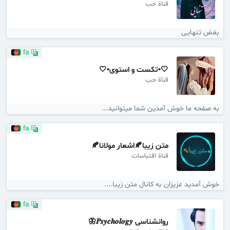
قناة حب
بغض تنهایـی
fa
🤍•تکست و استوی•🤍
قناة حب
به صفحه ما خوش آمدین شما میتوانید...
fa
متن زیبا🍂اشعار مولانا🍂
قناة اقتباسات
خوش آمدید عزیزان به کانال متن زیبا.️...
fa
روانشناسی 𝑷𝒔𝒚𝒄𝒉𝒐𝒍𝒐𝒈𝒚🦋