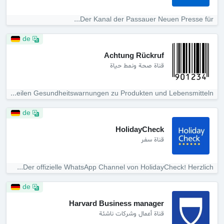
Der Kanal der Passauer Neuen Presse für...
de
Achtung Rückruf ️
قناة صحة ونمط حياة
Wir teilen Gesundheitswarnungen zu Produkten und Lebensmitteln...
de
HolidayCheck
قناة سفر
Der offizielle WhatsApp Channel von HolidayCheck! Herzlich...
de
Harvard Business manager
قناة أعمال وشركات ناشئة