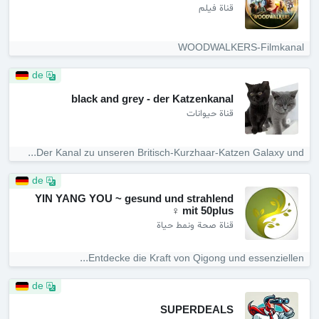
قناة فيلم
WOODWALKERS-Filmkanal
de
black and grey - der Katzenkanal
قناة حيوانات
Der Kanal zu unseren Britisch-Kurzhaar-Katzen Galaxy und...
de
YIN YANG YOU ~ gesund und strahlend
mit 50plus ♀︎
قناة صحة ونمط حياة
Entdecke die Kraft von Qigong und essenziellen...
de
SUPERDEALS