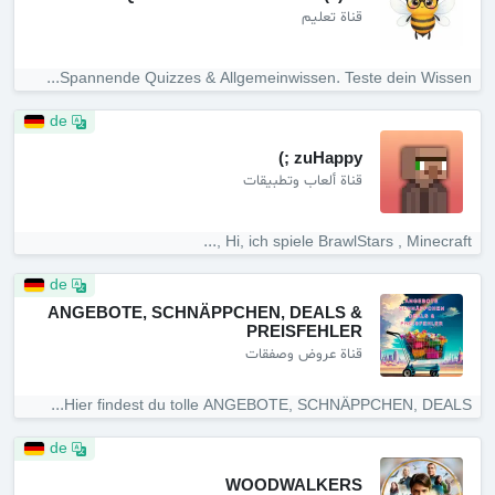
قناة تعليم
Spannende Quizzes & Allgemeinwissen. Teste dein Wissen...
de
zuHappy ;)
قناة ألعاب وتطبيقات
Hi, ich spiele BrawlStars , Minecraft ,...
de
ANGEBOTE, SCHNÄPPCHEN, DEALS &
PREISFEHLER
قناة عروض وصفقات
Hier findest du tolle ANGEBOTE, SCHNÄPPCHEN, DEALS...
de
WOODWALKERS