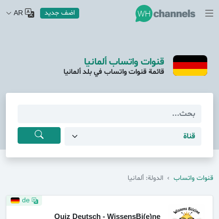
اضف جديد
AR
قنوات واتساب ألمانيا
قائمة قنوات واتساب في بلد ألمانيا
قنوات واتساب
›
الدولة: ألمانيا
de
Quiz Deutsch - WissensBi(e)ne