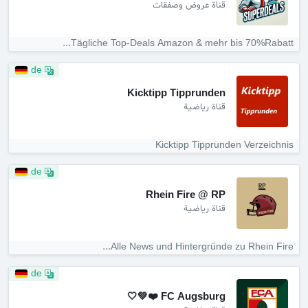
قناة عروض وصفقات
Tägliche Top-Deals Amazon & mehr bis 70%Rabatt...
de
Kicktipp Tipprunden
قناة رياضية
Kicktipp Tipprunden Verzeichnis
de
Rhein Fire @ RP
قناة رياضية
Alle News und Hintergründe zu Rhein Fire...
de
FC Augsburg ❤️💚🤍