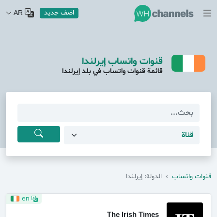
اضف جديد
AR
قنوات واتساب إيرلندا
قائمة قنوات واتساب في بلد إيرلندا
قنوات واتساب
›
الدولة: إيرلندا
en
The Irish Times