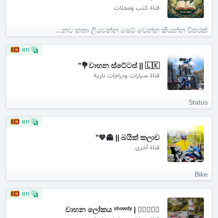
قناة كتب ومجلات
නව කතා ලියවන්න සෙට් වෙන්න කියන්න විතරක්...
en
වාහන ස්ටේටස් || 🇱🇰💐"
قناة سيارات ودراجات نارية
Status
en
බයික් කලාව || 👻💙"
قناة أخرى
Bike
en
වාහන ලෝකය ˢʰᵒʷᵈʸ | ❤️‍🔥📎🇱🇰