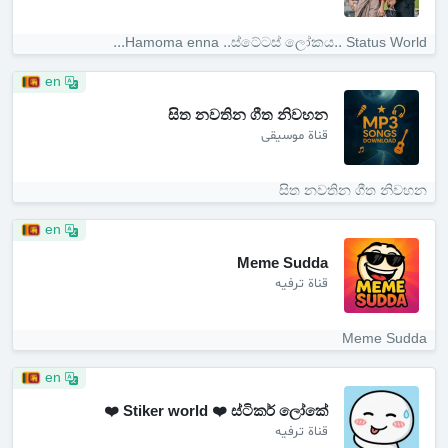
Hamoma enna ..ස්ටේටස් ලෝකය.. Status World...
en
සිත නවතින ගීත නිවහන
قناة موسيقى
සිත නවතින ගීත නිවහන
en
Meme Sudda
قناة ترفيه
Meme Sudda
en
Stiker world ❤️ ස්ටිකර් ලෝකේ ❤️
قناة ترفيه