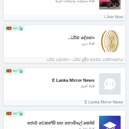
قناة سيارات ودراجات نارية
Join Now !
en
ධර්ම දේශනා..
قناة دين
ධර්ම දේශනා - ධර්ම ප්‍රදීප අරණ්‍ය සේනාසනය
en
E Lanka Mirror News
قناة أخبار
E Lanka Mirror News
en
ජොබ් වෙකන්සි සහ නොමිලේ කෝස්‌