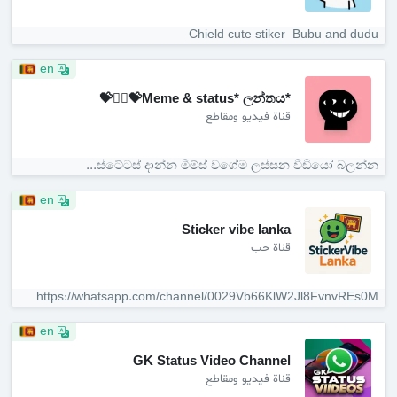
Chield cute stiker ️ Bubu and dudu️
en
*Meme & status* ලන්තය💝❤️‍🔥💝
قناة فيديو ومقاطع
ස්ටේටස් දාන්න මීම්ස් වගේම ලස්සන වීඩියෝ බලන්න...
en
Sticker vibe lanka
قناة حب
https://whatsapp.com/channel/0029Vb66KlW2Jl8FvnvREs0M
en
GK Status Video Channel
قناة فيديو ومقاطع