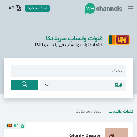
اضف جديد
AR
قنوات واتساب سريلانكا
قائمة قنوات واتساب في بلد سريلانكا
قنوات واتساب
›
الدولة: سريلانكا
en
Glorify Beauty