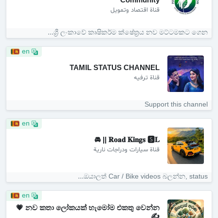
Community
قناة اقتصاد وتمويل
ශ්‍රී ලංකාවේ කෘෂිකර්ම ක්ෂේත්‍රය නව මට්ටමකට ගෙන...
en
TAMIL STATUS CHANNEL
قناة ترفيه
Support this channel
en
𝐑𝐨𝐚𝐝 𝐊𝐢𝐧𝐠𝐬 🆂𝐋 || 🚘
قناة سيارات ودراجات نارية
ඔයාලත් Car / Bike videos බලන්න, status...
en
නව කතා ලෝකයක් හැමෝම එකතු වෙන්න 💗
✍️