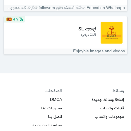
ලංකාවේ වැඩිම followers ප්‍රමාණයක් සිටින Education Whatsapp...
en
SL ආතල්
قناة ترفيه
Enjoyble images and viedos
وسائط
الصفحات
إضافة وسائط جديدة
DMCA
قنوات واتساب
معلومات عنا
مجموعات واتساب
اتصل بنا
سياسة الخصوصية