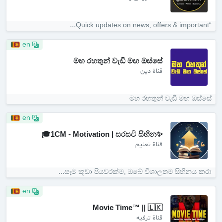
“Quick updates on news, offers & important...
en
මහ රහතුන් වැඩි මඟ ඔස්සේ
قناة دين
මහ රහතුන් වැඩි මඟ ඔස්සේ
en
✨1CM - Motivation | සරසවි සිහින🎓
قناة تعليم
සෑම කුඩා පියවරක්ම, ඔබේ විශාලතම සිහිනය කරා...
en
Movie Time™ || 🇱🇰
قناة ترفيه