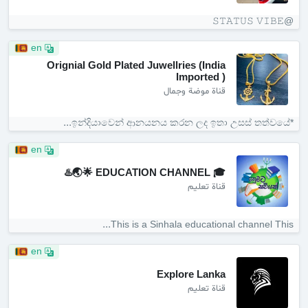
@𝚂𝚃𝙰𝚃𝚄𝚂 𝚅𝙸𝙱𝙴
en
Orignial Gold Plated Juwellries (India
Imported )
قناة موضة وجمال
*ඉන්දියාවෙන් ආනයනය කරන ලද ඉතා උසස් තත්වයේ...
en
🎓 EDUCATION CHANNEL 🌟🌏♨️
قناة تعليم
This is a Sinhala educational channel This...
en
Explore Lanka
قناة تعليم