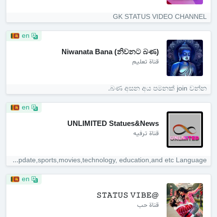
GK STATUS VIDEO CHANNEL
en
Niwanata Bana (නිවනට බණ)
قناة تعليم
බණ අසන අය පමනක් join වන්න.
en
UNLIMITED Statues&News
قناة ترفيه
WhatsApp Statues ,News,Movie update,sports,movies,technology, education,and etc ️Language=...
en
@𝚂𝚃𝙰𝚃𝚄𝚂 𝚅𝙸𝙱𝙴
قناة حب