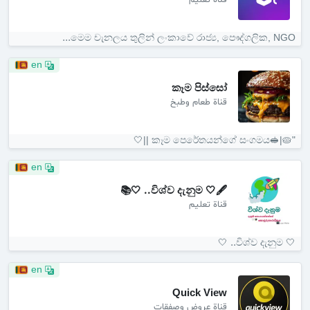
قناة تعليم
මෙම චැනලය තුලින් ලංකාවේ රාජ්‍ය, පෞද්ගලික, NGO...
en
කෑම පිස්සෝ
قناة طعام وطبخ
"🥧|🥪කෑම පෙරේතයන්ගේ සංගමය ||🤍
en
🖋️🤍 විශ්ව දැනුම.. 🤍📚
قناة تعليم
️🤍 විශ්ව දැනුම.. 🤍
en
Quick View
قناة عروض وصفقات