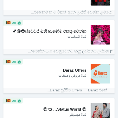
එහෙනම් කැම ටිකක් අරන් ලෑස්ති වෙන්න ළමයෝ...
en
ස්ටේටස් ඕනි හැමෝම එකතු වෙන්න😍😘💕
قناة اقتباسات
*| මේන්න ඔයා වෙනුවෙන්ම හදපු ලස්සනම ලස්සන*...
en
Daraz Offers
قناة عروض وصفقات
``` Daraz සුපිරිම Offers ``` Daraz එකේ...
en
😍 Status World... 👈😍
قناة موسيقى