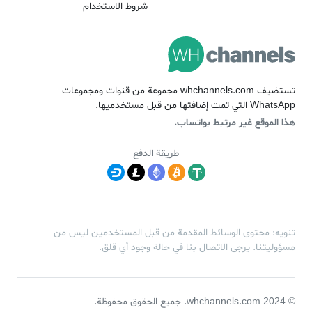
شروط الاستخدام
تستضيف whchannels.com مجموعة من قنوات ومجموعات
WhatsApp التي تمت إضافتها من قبل مستخدميها.
هذا الموقع غير مرتبط بواتساب.
طريقة الدفع
تنويه: محتوى الوسائط المقدمة من قبل المستخدمين ليس من
مسؤوليتنا. يرجى الاتصال بنا في حالة وجود أي قلق.
© 2024 whchannels.com. جميع الحقوق محفوظة.