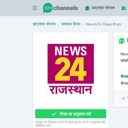
व्हाट्सएप चैनल्स
व्हाट्सएप चैनल्स
›
समाचार चैनल
›
News24 Rajasthan
News
सामा
चैनल 
चैन
चैनल का अनुसरण करें
रहनुमा को विश्वास करने से पहले कृपया अपने अनुसंधान को
संचालित करें।