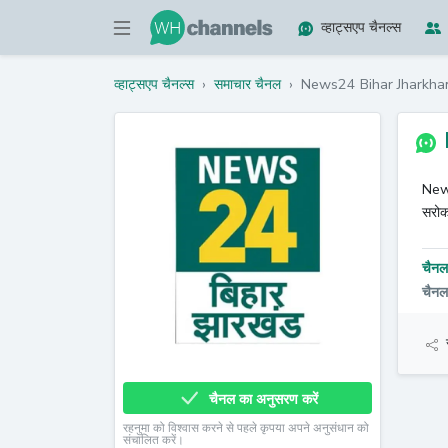
व्हाट्सएप चैनल्स
व्हाट्सएप चैनल्स
›
समाचार चैनल
›
News24 Bihar Jharkha
News
सरोक
चैनल 
चैन
चैनल का अनुसरण करें
रहनुमा को विश्वास करने से पहले कृपया अपने अनुसंधान को
संचालित करें।