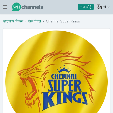
HI
नया जोड़ें
व्हाट्सएप चैनल्स
›
खेल चैनल
›
Chennai Super Kings