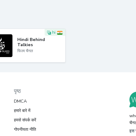
hi
Hindi Behind
Talkies
फिल्म चैनल
पृष्ठ
DMCA
हमारे बारे में
whc
हमसे संपर्क करें
चैनल
गोपनीयता नीति
इस स