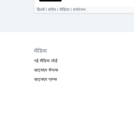
फ़िल्में I संगीत l मीडिया l मनोरंजन...
मीडिया
नई मीडिया जोड़ें
व्हाट्सएप चैनल्स
व्हाट्सएप ग्रुप्स