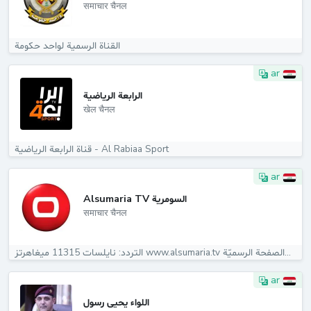
समाचार चैनल
القناة الرسمية لواحد حكومة
ar
الرابعة الرياضية
खेल चैनल
قناة الرابعة الرياضية - Al Rabiaa Sport
ar
Alsumaria TV السومرية
समाचार चैनल
التردد: نايلسات 11315 ميغاهرتز www.alsumaria.tv الصفحة الرسميّة...
ar
اللواء يحيى رسول