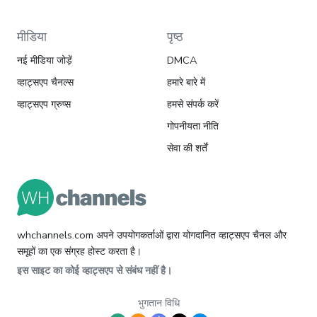
मीडिया
पृष्ठ
नई मीडिया जोड़ें
DMCA
व्हाट्सएप चैनल्स
हमारे बारे में
व्हाट्सएप ग्रुप्स
हमसे संपर्क करें
गोपनीयता नीति
सेवा की शर्तें
whchannels.com अपने उपयोगकर्ताओं द्वारा योगदानित व्हाट्सएप चैनल और
समूहों का एक संग्रह होस्ट करता है।
इस साइट का कोई व्हाट्सएप से संबंध नहीं है।
भुगतान विधि