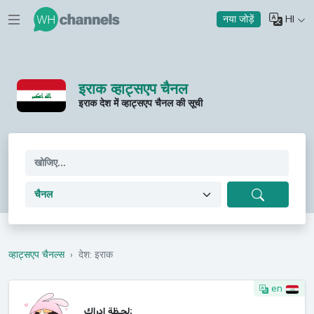
HI
नया जोड़ें
इराक व्हाट्सएप चैनल
इराक देश में व्हाट्सएप चैनल की सूची
व्हाट्सएप चैनल्स
›
देश: इराक
en
لحـظة إدراك: