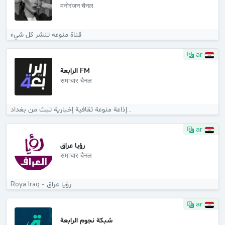
मनोरंजन चैनल
قناة منوعه تنشر كل شيء
ar
الرابعة FM
समाचार चैनल
إذاعة منوعة ثقافية إخبارية تبث من بغداد...
ar
رؤيا عراق
समाचार चैनल
Roya Iraq - رؤيا عراق
ar
شبكة نجوم الرابعة