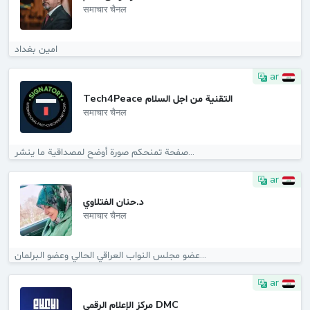
समाचार चैनल
امين بغداد
ar
Tech4Peace التقنية من اجل السلام
समाचार चैनल
صفحة تمنحكم صورة أوضح لمصداقية ما ينشر...
ar
د.حنان الفتلاوي
समाचार चैनल
عضو مجلس النواب العراقي الحالي وعضو البرلمان...
ar
مركز الإعلام الرقمي DMC