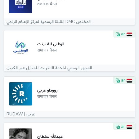
तकनीक चैनल
القناة الرسمية لمركز الإعلام الرقمي DMC المختص...
ar
الوطني للانترنت
समाचार चैनल
المجهز الرسمي لخدمة الانترنت للمنازل عبر الكيبل...
ar
رووداو عربي
समाचार चैनल
RUDAW | عربي
ar
عبدالله سلطان