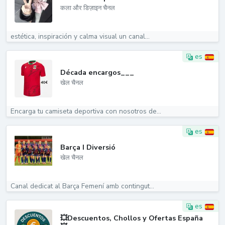
कला और डिज़ाइन चैनल
estética, inspiración y calma visual un canal...
es
Década encargos___
खेल चैनल
Encarga tu camiseta deportiva con nosotros de...
es
Barça I Diversió
खेल चैनल
Canal dedicat al Barça Femení amb contingut...
es
💥Descuentos, Chollos y Ofertas España