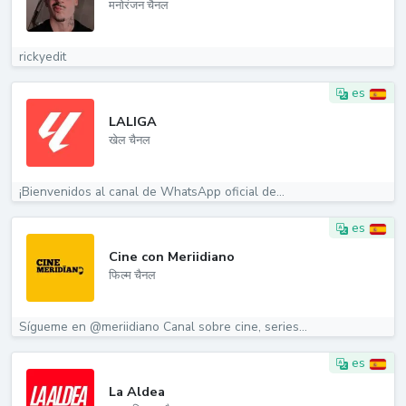
मनोरंजन चैनल
rickyedit
es
LALIGA
खेल चैनल
¡Bienvenidos al canal de WhatsApp oficial de...
es
Cine con Meriidiano
फिल्म चैनल
Sígueme en @meriidiano Canal sobre cine, series...
es
La Aldea