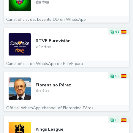
खेल चैनल
Canal oficial del Levante UD en WhatsApp
es
RTVE Eurovisión
संगीत चैनल
Canal oficial de WhatsApp de RTVE para...
es
Florentino Pérez
खेल चैनल
Official WhatsApp channel of Florentino Pérez ....
es
Kings League