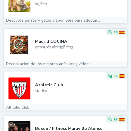
पशु चैनल
Descubre perros y gatos disponibles para adoptar...
es
Madrid COCINA
स्वास्थ्य और जीवनशैली चैनल
Recopilación de los mejores artículos y vídeos...
es
Athletic Club
खेल चैनल
Athletic Club
es
Boxeo / Fitness Maravilla Alonso