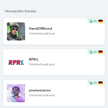
Verwandte Kanäle
de
HandOfBlood
UnterhaltungKanal
de
RPR1.
UnterhaltungKanal
de
youneszarou
UnterhaltungKanal