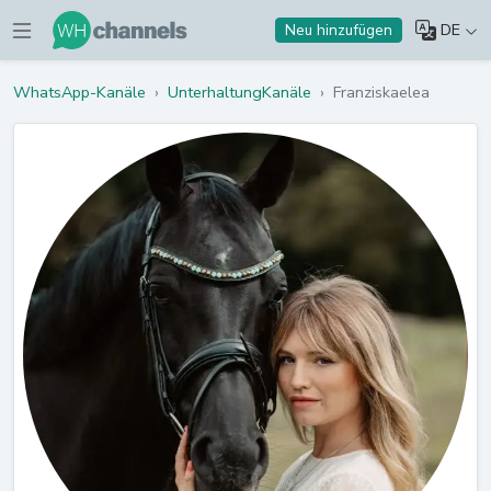
DE
Neu hinzufügen
WhatsApp-Kanäle
›
UnterhaltungKanäle
›
Franziskaelea