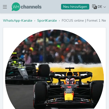
DE
Neu hinzufügen
WhatsApp-Kanäle
›
SportKanäle
›
FOCUS online | Formel 1 New