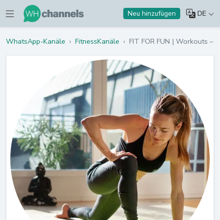
DE
Neu hinzufügen
WhatsApp-Kanäle
›
FitnessKanäle
›
FIT FOR FUN | Workouts – B