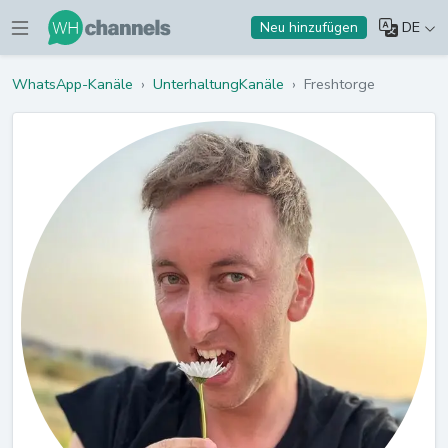
DE
Neu hinzufügen
WhatsApp-Kanäle
›
UnterhaltungKanäle
›
Freshtorge