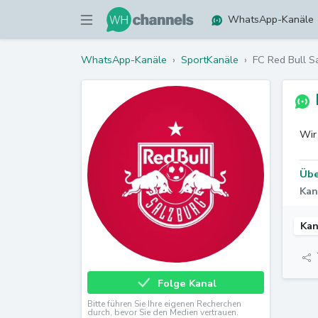
WhatsApp-Kanäle
WhatsApp-Kanäle
›
SportKanäle
›
FC Red Bull S
Wir
Übe
Kan
Kan
Folge Kanal
Bitte führen Sie Ihre eigenen Recherchen
durch, bevor Sie den Medien vertrauen.