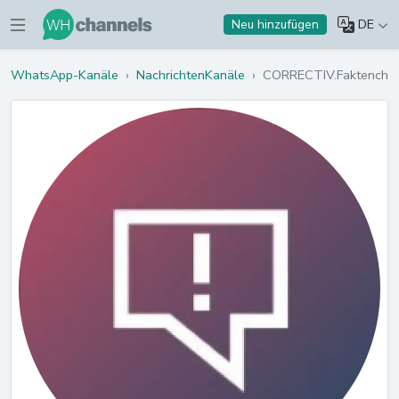
DE
Neu hinzufügen
WhatsApp-Kanäle
›
NachrichtenKanäle
›
CORRECTIV.Faktenche