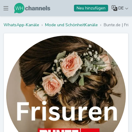
DE
Neu hinzufügen
WhatsApp-Kanäle
›
Mode und SchönheitKanäle
›
Bunte.de | Fris