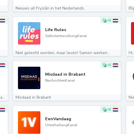
Nieuws uit Fryslân in het Nederlands.
Bl
nl
Life Rules
SelbstentwicklungKanal
Niet geleefd worden, maar leven! Samen werken...
Hi,
nl
Misdaad in Brabant
NachrichtenKanal
Welkom op hét Fijnfisjenie-kanaal van Omroep Brabant....
Misdaad in Brabant
Ni
nl
EenVandaag
UnterhaltungKanal