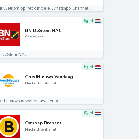
i! Welkom op het officiële Whatsapp Channel...
nl
BN DeStem NAC
SportKanal
 DeStem NAC
nl
GoedNieuws Vandaag
NachrichtenKanal
ed nieuws is wél nieuws. En dat...
nl
Omroep Brabant
NachrichtenKanal