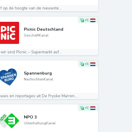
ijf op de hoogte van de nieuwste...
nl
Picnic Deutschland
GeschäftKanal
 wir sind Picnic – Supermarkt auf...
nl
Spannenburg
NachrichtenKanal
euws en reportages uit De Fryske Marren....
nl
NPO 3
UnterhaltungKanal