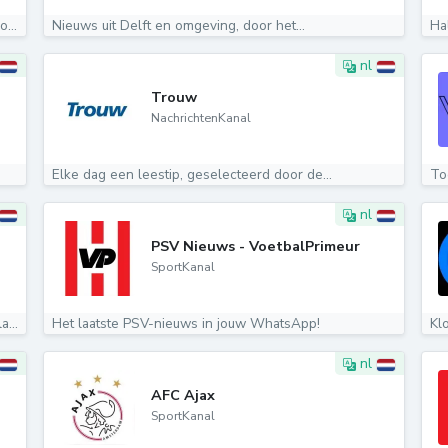
...
Nieuws uit Delft en omgeving, door het...
Hal
nl
Trouw
NachrichtenKanal
Elke dag een leestip, geselecteerd door de...
To
nl
PSV Nieuws - VoetbalPrimeur
SportKanal
Welkom op het WhatsApp-kanaal van Omroep Zeeland....
Het laatste PSV-nieuws in jouw WhatsApp!
Kl
nl
AFC Ajax
SportKanal