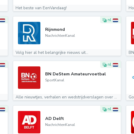
Het beste van EenVandaag!
Ho
nl
Rijnmond
NachrichtenKanal
Volg hier al het belangrijke nieuws uit...
BN
nl
BN DeStem Amateurvoetbal
SportKanal
Alle nieuwtjes, verhalen en wedstrijdverslagen over het...
Go
nl
AD Delft
NachrichtenKanal