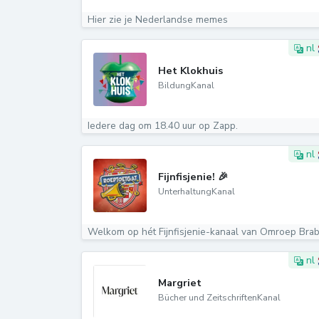
Hier zie je Nederlandse memes
nl
Het Klokhuis
BildungKanal
Iedere dag om 18.40 uur op Zapp.
nl
Fijnfisjenie! 🎉
UnterhaltungKanal
nl
Margriet
Bücher und ZeitschriftenKanal