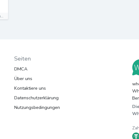
Unser Themenkanal informiert dich unabhängig, schnell und...
Seiten
DMCA
Über uns
whc
Kontaktiere uns
Wha
Datenschutzerklärung
Ben
Die
Nutzungsbedingungen
Wh
Za