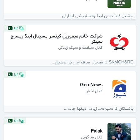
نیشنل ڈیٹا بیس اینڈ رجسٹریشن اتھارٹی
ur
شوکت خانم میموریل کینسر ہسپتال اینڈ ریسرچ
سینٹر
کانال سلامت و سبک زندگی
SKMCH&RC کا معجزہ صرف اس کی تخلیق...
ur
Geo News
کانال اخبار
پاکستان کا سب سے زیادہ دیکھا جانے...
ur
Falak
کانال سرگرمی