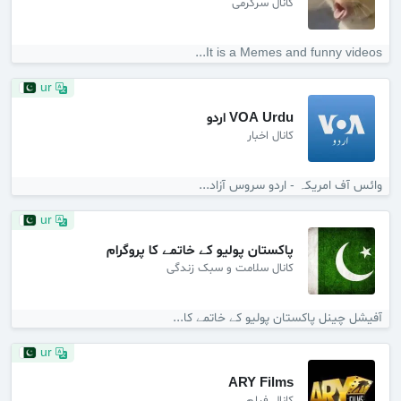
کانال سرگرمی
It is a Memes and funny videos...
ur
VOA Urdu اردو
کانال اخبار
وائس آف امریکہ - اردو سروس آزاد...
ur
پاکستان پولیو کے خاتمے کا پروگرام
کانال سلامت و سبک زندگی
آفیشل چینل پاکستان پولیو کے خاتمے کا...
ur
ARY Films