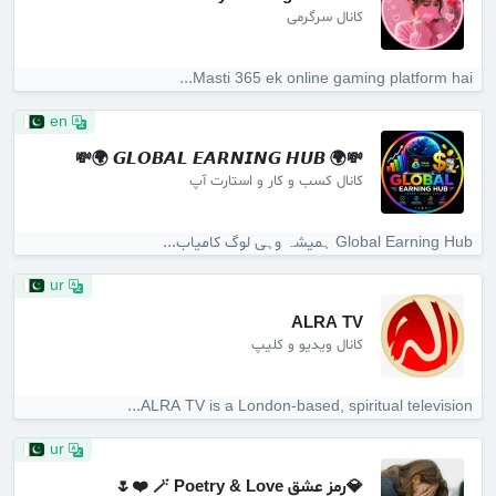
کانال سرگرمی
Masti 365 ek online gaming platform hai...
en
💸🌍 𝙂𝙇𝙊𝘽𝘼𝙇 𝙀𝘼𝙍𝙉𝙄𝙉𝙂 𝙃𝙐𝘽 🌍💸
کانال کسب و کار و استارت آپ
Global Earning Hub ہمیشہ وہی لوگ کامیاب...
ur
ALRA TV
کانال ویدیو و کلیپ
ALRA TV is a London-based, spiritual television...
ur
💎رمزِ عشق 🪄 Poetry & Love ❤️🌷