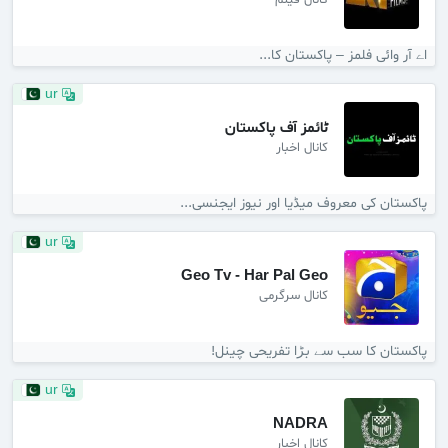
کانال فیلم
اے آر وائی فلمز – پاکستان کا...
ur
ٹائمز آف پاکستان
کانال اخبار
پاکستان کی معروف میڈیا اور نیوز ایجنسی...
ur
Geo Tv - Har Pal Geo
کانال سرگرمی
پاکستان کا سب سے بڑا تفریحی چینل!
ur
NADRA
کانال اخبار