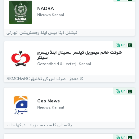
NADRA
Nieuws Kanaal
نیشنل ڈیٹا بیس اینڈ رجسٹریشن اتھارٹی
ur
شوکت خانم میموریل کینسر ہسپتال اینڈ ریسرچ
سینٹر
Gezondheid & Leefstijl Kanaal
SKMCH&RC کا معجزہ صرف اس کی تخلیق...
ur
Geo News
Nieuws Kanaal
پاکستان کا سب سے زیادہ دیکھا جانے...
ur