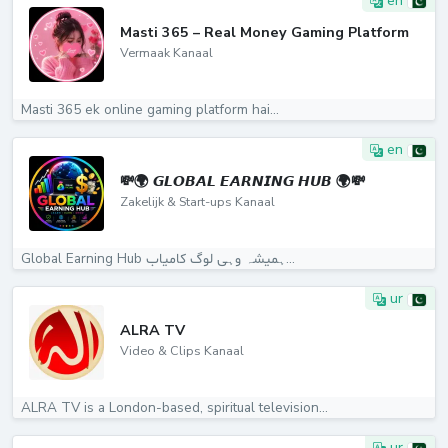
en
Masti 365 – Real Money Gaming Platform
Vermaak Kanaal
Masti 365 ek online gaming platform hai...
en
💸🌍 𝙂𝙇𝙊𝘽𝘼𝙇 𝙀𝘼𝙍𝙉𝙄𝙉𝙂 𝙃𝙐𝘽 🌍💸
Zakelijk & Start-ups Kanaal
Global Earning Hub ہمیشہ وہی لوگ کامیاب...
ur
ALRA TV
Video & Clips Kanaal
ALRA TV is a London-based, spiritual television...
ur