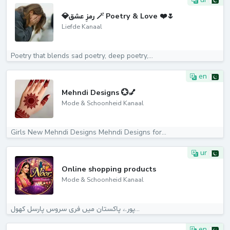
💎رمزِ عشق 🪄 Poetry & Love ❤️🌷
Liefde Kanaal
Poetry that blends sad poetry, deep poetry,...
en
Mehndi Designs 💮💅
Mode & Schoonheid Kanaal
Girls New Mehndi Designs Mehndi Designs for...
ur
Online shopping products
Mode & Schoonheid Kanaal
پورے پاکستان میں فری سروس پارسل کھول...
en