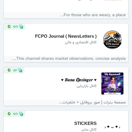
For those who are weary, a place...
en
FCPO Journal ( NewsLetters )
کانال اقتصادی و مالی
This channel shares market observations, concise analysis,...
ar
♥ 𝑩𝒂𝒏𝒂 𝑫⃟𝒆𝒔𝒊𝒏𝒈𝒆𝒓 ♥
کانال بازاریابی
مصممة بنرات [ صور بروفايل + خلفيات...
en
STICKERS
کانال سایر