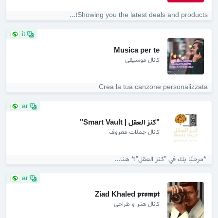
Showing you the latest deals and products!...
it
Musica per te
کانال موسیقی
Crea la tua canzone personalizzata
ar
"كنز العقل | Smart Vault"
کانال جملات معروف
️ *مرحبًا بك في "كنز العقل"!* هنا...
ar
Ziad Khaled 𝖕𝖗𝖔𝖒𝖕𝖙
کانال هنر و طراحی