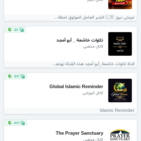
کانال اخبار
عرمتى نيوز 🇱🇧 الخبر العاجل الموثوق لحظة...
ar
تلاوات خاشعة _ أبو أمجد
کانال مذهبی
قناة تلاوات خاشعة_أبو أمجد هذه القناة تهتم...
en
Global Islamic Reminder
کانال آموزشی
Islamic Reminder
en
The Prayer Sanctuary
کانال مذهبی