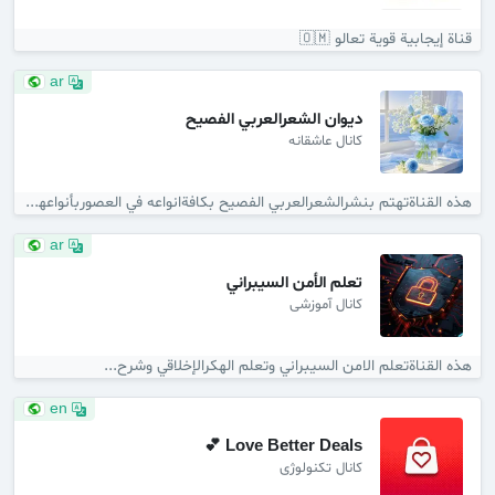
قناة إيجابية قوية تعالو 🇴🇲
ar
ديوان الشعرالعربي الفصيح
کانال عاشقانه
هذه القناةتهتم بنشرالشعرالعربي الفصيح بكافةانواعه في العصوربأنواعها...
ar
تعلم الأمن السيبراني
کانال آموزشی
هذه القناةتعلم الامن السيبراني وتعلم الهكرالإخلاقي وشرح...
en
Love Better Deals 💕
کانال تکنولوژی