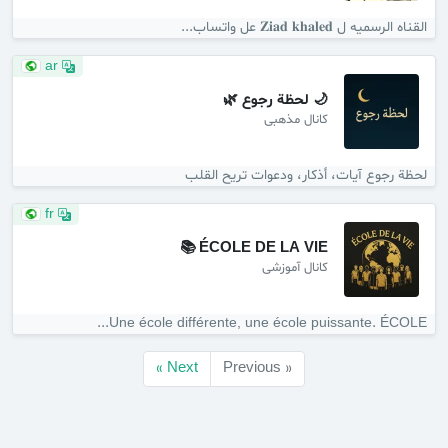
القناه الرسميه ل 𝐙𝐢𝐚𝐝 𝐤𝐡𝐚𝐥𝐞𝐝 عل واتساب...
ar
🌙 لحظة رجوع 🌿
کانال مذهبی
لحظة رجوع آيات، أذكار، ودعوات تريح القلب
fr
ÉCOLE DE LA VIE 📚
کانال آموزشی
Une école différente, une école puissante. ÉCOLE...
Next »
« Previous