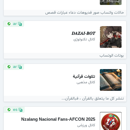
حالات واتساب صور فديوهات دعاء عبارات قصص
ar
𝑫𝑨𝒁𝑨𝑰-𝑩𝑶𝑻
کانال تکنولوژی
بوتات الوتساب
ar
تلاوات قرآنية
کانال مذهبی
ننشر كل ما يتعلق بالقرآن ، فبالقرآن...
es
Nzalang Nacional Fans-AFCON 2025
کانال ورزشی