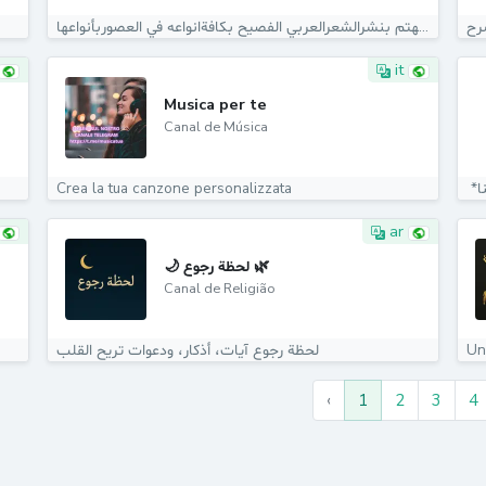
هذه القناةتهتم بنشرالشعرالعربي الفصيح بكافةانواعه في العصوربأنواعها...
it
Musica per te
Canal de Música
Crea la tua canzone personalizzata
ar
🌙 لحظة رجوع 🌿
Canal de Religião
لحظة رجوع آيات، أذكار، ودعوات تريح القلب
Un
‹
1
2
3
4