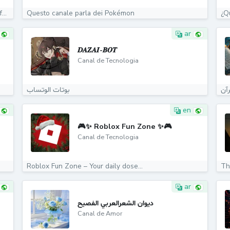
https://whatsapp.com/channel/0029Vb7oX28DDmFYfF3dah01
Questo canale parla dei Pokémon
¿Q
ar
𝑫𝑨𝒁𝑨𝑰-𝑩𝑶𝑻
Canal de Tecnologia
بوتات الوتساب
en
🎮✨ Roblox Fun Zone ✨🎮
Canal de Tecnologia
Roblox Fun Zone – Your daily dose...
Thi
ar
ديوان الشعرالعربي الفصيح
Canal de Amor