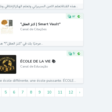
هذه القناةتعلم الامن السيبراني وتعلم الهكرالإخلاقي وشرح...
ar
"كنز العقل | Smart Vault"
Canal de Citações
️ *مرحبًا بك في "كنز العقل"!* هنا...
fr
ÉCOLE DE LA VIE 📚
Canal de Educação
e école différente, une école puissante. ÉCOLE...
5
6
7
8
9
10
11
12
›