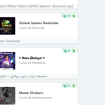
Global Military Watch (GMW) delivers structured updates...
en
Global Islamic Reminder
Canal de Educação
lamic Reminder
ar
♥ 𝑩𝒂𝒏𝒂 𝑫⃟𝒆𝒔𝒊𝒏𝒈𝒆𝒓 ♥
Canal de Marketing
مصممة بنرات [ صور بروفايل + خلفيات...
es
Meme Stickers
Canal de Entretenimento