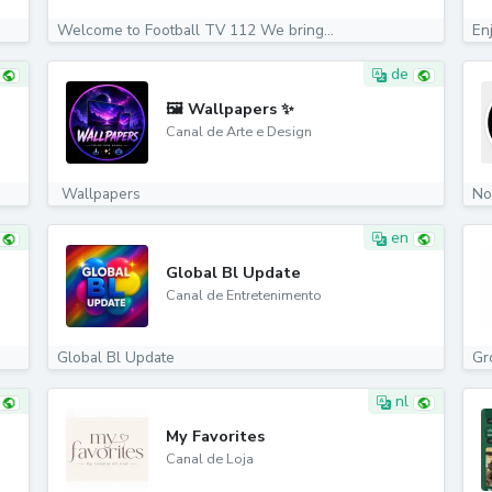
Welcome to Football TV 112 We bring...
En
de
🖼️ Wallpapers ✨
Canal de Arte e Design
️ Wallpapers
No
en
Global Bl Update
Canal de Entretenimento
Global Bl Update
Gr
nl
My Favorites
Canal de Loja