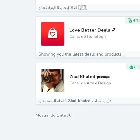
قناة إيجابية قوية تعالو 🇴🇲
en
Love Better Deals 💕
Canal de Tecnologia
Showing you the latest deals and products!...
ar
Ziad Khaled 𝖕𝖗𝖔𝖒𝖕𝖙
Canal de Arte e Design
القناه الرسميه ل 𝐙𝐢𝐚𝐝 𝐤𝐡𝐚𝐥𝐞𝐝 عل واتساب...
Mostrando
1
até
36