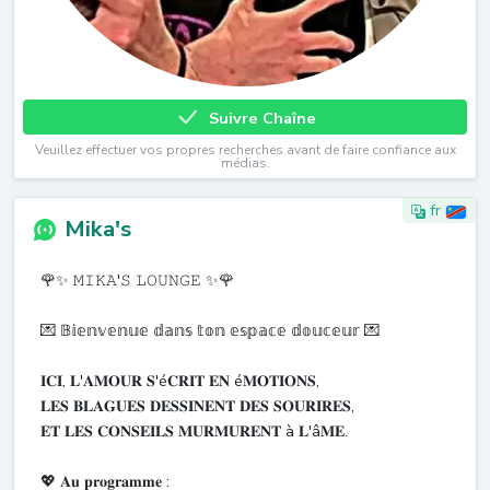
Suivre Chaîne
Veuillez effectuer vos propres recherches avant de faire confiance aux
médias.
fr
Mika's
🌹✨ 𝙼𝙸𝙺𝙰'𝚂 𝙻𝙾𝚄𝙽𝙶𝙴 ✨🌹
💌 𝔹𝕚𝕖𝕟𝕧𝕖𝕟𝕦𝕖 𝕕𝕒𝕟𝕤 𝕥𝕠𝕟 𝕖𝕤𝕡𝕒𝕔𝕖 𝕕𝕠𝕦𝕔𝕖𝕦𝕣 💌
𝐈𝐂𝐈, 𝐋'𝐀𝐌𝐎𝐔𝐑 𝐒'é𝐂𝐑𝐈𝐓 𝐄𝐍 é𝐌𝐎𝐓𝐈𝐎𝐍𝐒,
𝐋𝐄𝐒 𝐁𝐋𝐀𝐆𝐔𝐄𝐒 𝐃𝐄𝐒𝐒𝐈𝐍𝐄𝐍𝐓 𝐃𝐄𝐒 𝐒𝐎𝐔𝐑𝐈𝐑𝐄𝐒,
𝐄𝐓 𝐋𝐄𝐒 𝐂𝐎𝐍𝐒𝐄𝐈𝐋𝐒 𝐌𝐔𝐑𝐌𝐔𝐑𝐄𝐍𝐓 à 𝐋'â𝐌𝐄.
💖 𝐀𝐮 𝐩𝐫𝐨𝐠𝐫𝐚𝐦𝐦𝐞 :