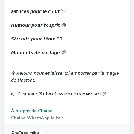
𝙖𝙨𝙩𝙪𝙘𝙚𝙨 𝙥𝙤𝙪𝙧 𝙡𝙚 𝙘œ𝙪𝙧 💘
𝙃𝙪𝙢𝙤𝙪𝙧 𝙥𝙤𝙪𝙧 𝙡'𝙚𝙨𝙥𝙧𝙞𝙩 😂
𝙎é𝙧é𝙣𝙞𝙩é 𝙥𝙤𝙪𝙧 𝙡'â𝙢𝙚 🧘‍♀️
𝙈𝙤𝙢𝙚𝙣𝙩𝙨 𝙙𝙚 𝙥𝙖𝙧𝙩𝙖𝙜𝙚 🌈
🎯 𝘙𝘦𝘫𝘰𝘪𝘯𝘴-𝘯𝘰𝘶𝘴 𝘦𝘵 𝘭𝘢𝘪𝘴𝘴𝘦-𝘵𝘰𝘪 𝘦𝘮𝘱𝘰𝘳𝘵𝘦𝘳 𝘱𝘢𝘳 𝘭𝘢 𝘮𝘢𝘨𝘪𝘦
𝘥𝘦 𝘭'𝘪𝘯𝘴𝘵𝘢𝘯𝘵.
👉 Clique sur [𝗦𝘂𝗶𝘃𝗿𝗲] pour ne rien manquer ! 🙌
À propos de Chaîne
Chaîne WhatsApp Mika's
Chaînes mika