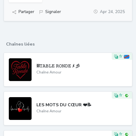
Partager
Signaler
Apr 24, 2025
Chaînes liées
fr
⛓️𝚃𝙰𝙱𝙻𝙴 𝚁𝙾𝙽𝙳𝙴 ﾒ 彡
Chaîne Amour
fr
LES MOTS DU CŒUR ❤️📝
Chaîne Amour
fr