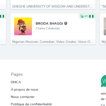
GHEGHE UNIVERSITY OF WISDOM AND UNDERSTANDING THIS...
"St
en
BRODA SHAGGI 😜
Chaîne Célébrités
Nigerian Musician, Comedian, Video Creator, Voice-Over Artist
Ni
Pages
DMCA
À propos de nous
whc
Nous contacter
de 
Politique de confidentialité
Ce 