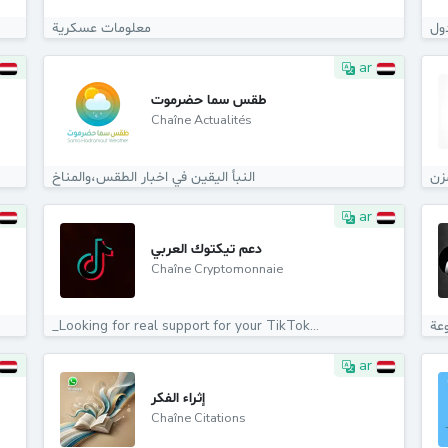
دول
معلومات عسكرية
ar
طقس سما حضرموت
Chaîne Actualités
النبأ اليقين في اخبار الطقس،والمناخ
ar
دعم تيكتوك العربي
Chaîne Cryptomonnaie
_Looking for real support for your TikTok...
عة
ar
إثراء الفكر
Chaîne Citations