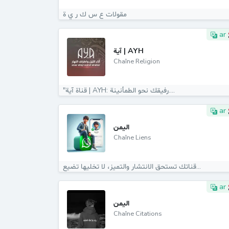
مقولات ع س ك ر ي ة
ar
آية | AYH
Chaîne Religion
"قناة آية | AYH: رفيقك نحو الطمأنينة....
ar
اليمن
Chaîne Liens
قناتك تستحق الانتشار والتميز، لا تخليها تضيع...
ar
اليمن
Chaîne Citations