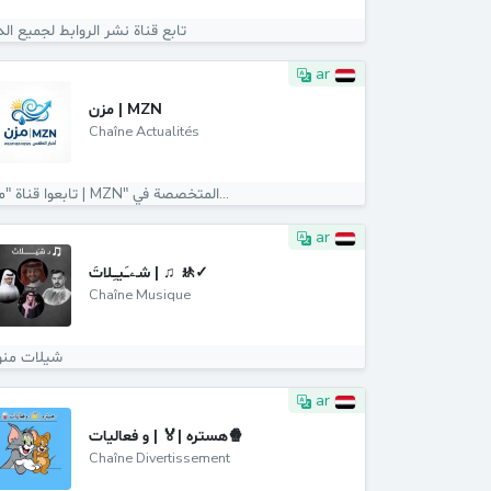
تابع قناة نشر الروابط لجميع ال
ar
مزن | MZN
Chaîne Actualités
تابعوا قناة "مزن | MZN" المتخصصة في...
ar
شـۦـَيـِلاتَ | ♫ 🚸✓
Chaîne Musique
شيلات منو
ar
هستره |🏅 | و فعاليات🍿
Chaîne Divertissement