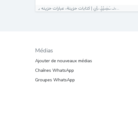
⌟ نــۦـَسَِـيُيُِـۦ‌‍ـاَِنِ | كتابات حزينة، عبارات حزينه،...
Médias
Ajouter de nouveaux médias
Chaînes WhatsApp
Groupes WhatsApp