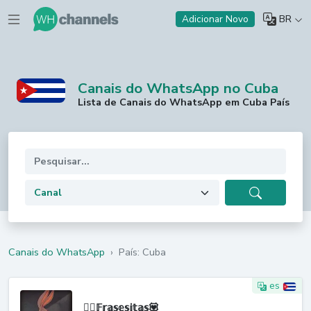
BR
Adicionar Novo
Canais do WhatsApp no Cuba
Lista de Canais do WhatsApp em Cuba País
Canais do WhatsApp
›
País: Cuba
es
🙂‍↕️𝔽𝕣𝕒𝕤𝕖𝕤𝕚𝕥𝕒𝕤💟