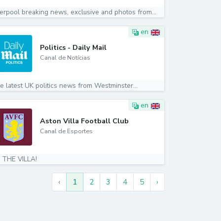
verpool breaking news, exclusive and photos from...
en
Politics - Daily Mail
Canal de Notícias
e latest UK politics news from Westminster...
en
Aston Villa Football Club
Canal de Esportes
 THE VILLA!
‹
1
2
3
4
5
›