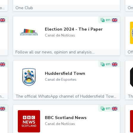
London's Metropolitan Police Service. Please note you...
One Club
On
en
Election 2024 - The i Paper
Canal de Notícias
Follow all our news, opinion and analysis...
en
Huddersfield Town
Canal de Esportes
The official Wimbledon WhatsApp Channel. The Championships...
The official WhatsApp channel of Huddersfield Town...
Th
en
BBC Scotland News
Canal de Notícias