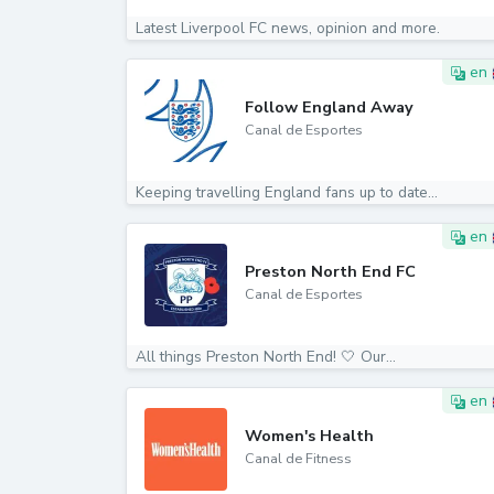
Latest Liverpool FC news, opinion and more.
en
Follow England Away
Canal de Esportes
Keeping travelling England fans up to date...
en
Preston North End FC
Canal de Esportes
All things Preston North End! 🤍 Our...
en
Women's Health
Canal de Fitness