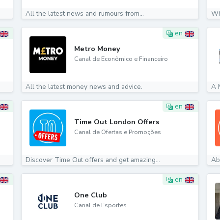
All the latest news and rumours from...
Wha
en
Metro Money
Canal de Econômico e Financeiro
All the latest money news and advice.
A M
en
Time Out London Offers
Canal de Ofertas e Promoções
Discover Time Out offers and get amazing...
Ab
en
One Club
Canal de Esportes