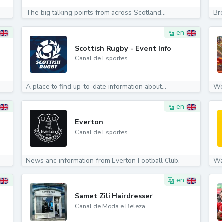
The big talking points from across Scotland...
Br
en
Scottish Rugby - Event Info
Canal de Esportes
A place to find up-to-date information about...
We
en
Everton
Canal de Esportes
News and information from Everton Football Club.
Wa
en
Samet Zili Hairdresser
Canal de Moda e Beleza