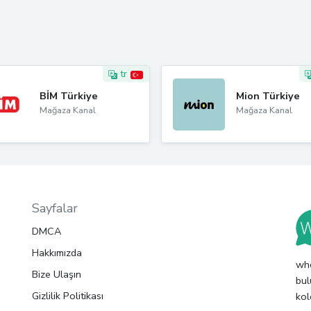
tr
BİM Türkiye
Mion Türkiye
Mağaza Kanal
Mağaza Kanal
Sayfalar
DMCA
Hakkımızda
whc
Bize Ulaşın
bul
Gizlilik Politikası
kol