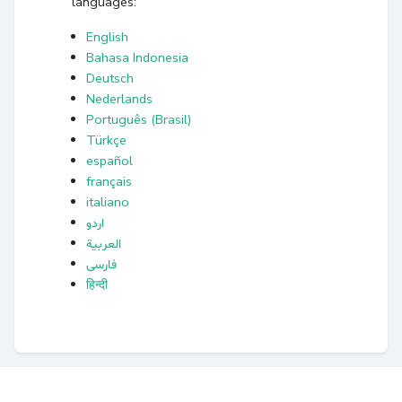
languages:
English
Bahasa Indonesia
Deutsch
Nederlands
Português (Brasil)
Türkçe
español
français
italiano
اردو
العربية
فارسی
हिन्दी