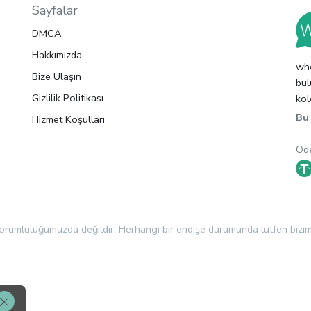
Sayfalar
DMCA
Hakkımızda
whc
Bize Ulaşın
bul
Gizlilik Politikası
kol
Bu 
Hizmet Koşulları
Öd
sorumluluğumuzda değildir. Herhangi bir endişe durumunda lütfen biziml