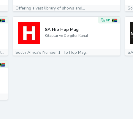
Offering a vast library of shows and...
So
en
SA Hip Hop Mag
Kitaplar ve Dergiler Kanal
Official Kaizer Chiefs WhatsApp Channel️️ https://linktr.ee/kaizerchiefs #Amakhosi4Life
South Africa's Number 1 Hip Hop Mag...