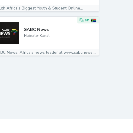
uth Africa's Biggest Youth & Student Online...
en
SABC News
Haberler Kanal
SABC News, Africa's news leader at www.sabcnews.com...