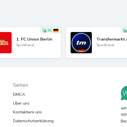
de
1. FC Union Berlin
Transfermarkt.
SportKanal
SportKanal
Seiten
DMCA
Über uns
whc
Kontaktiere uns
Wha
Datenschutzerklärung
Ben