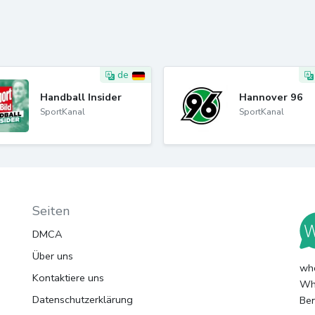
de
Handball Insider
Hannover 96
SportKanal
SportKanal
Seiten
DMCA
Über uns
whc
Kontaktiere uns
Wha
Datenschutzerklärung
Ben