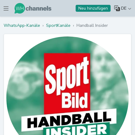
DE
Neu hinzufügen
WhatsApp-Kanäle
›
SportKanäle
›
Handball Insider