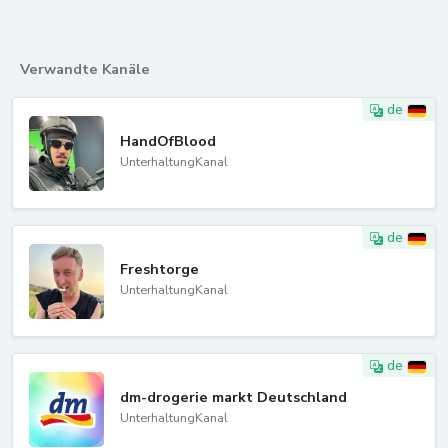
Verwandte Kanäle
de
HandOfBlood
UnterhaltungKanal
de
Freshtorge
UnterhaltungKanal
de
dm-drogerie markt Deutschland
UnterhaltungKanal