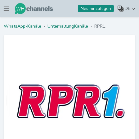
DE
Neu hinzufügen
WhatsApp-Kanäle
›
UnterhaltungKanäle
›
RPR1.