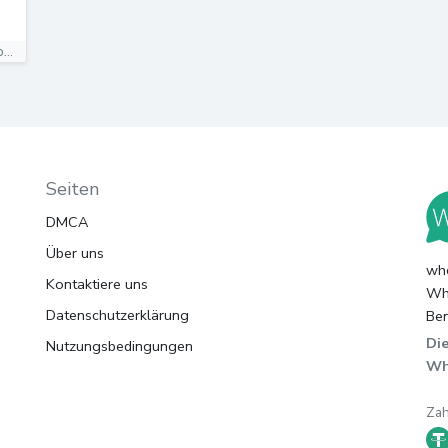
Aktuelle Nachrichten zu den Basketballern von Ratiopharm...
Seiten
DMCA
Über uns
whc
Kontaktiere uns
Wha
Datenschutzerklärung
Ben
Die
Nutzungsbedingungen
Wh
Za