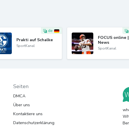
de
FOCUS online |
Prakti auf Schalke
News
SportKanal
SportKanal
Seiten
DMCA
Über uns
whc
Kontaktiere uns
Wha
Datenschutzerklärung
Ben