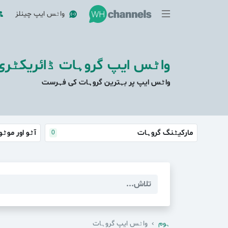
واٹس ایپ چینلز
واٹس ایپ گروہات ڈائریکٹری
واٹس ایپ پر بہترین گروہات کی فہرست
مارکیٹنگ گروہات
آٹو اور موٹ
0
ہوم
›
واٹس ایپ گروہات