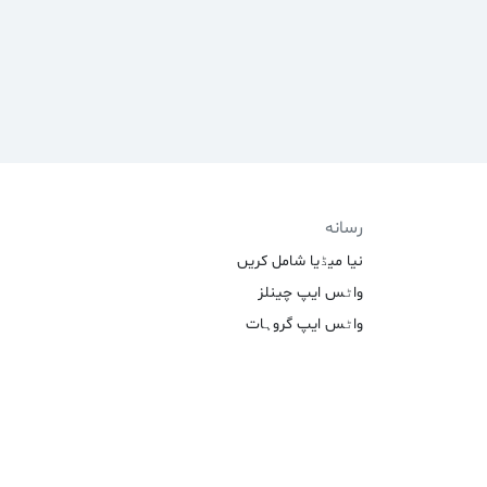
رسانه
نیا میڈیا شامل کریں
واٹس ایپ چینلز
واٹس ایپ گروہات