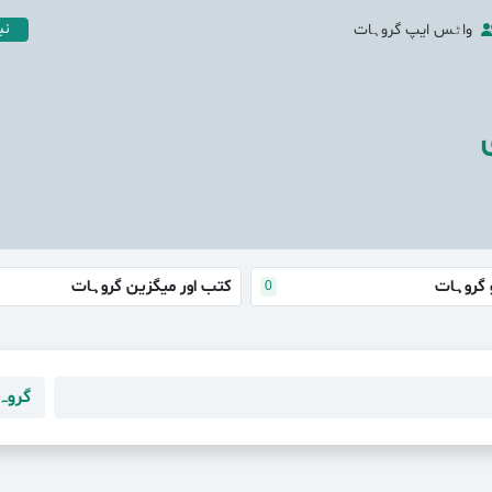
نی
واٹس ایپ گروہات
و گروہات
کتب اور میگزین گروہات
0