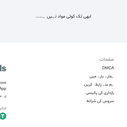
ابھی تک کوئی مواد نہیں ہے...
صفحات
DMCA
ہمارے بارے میں
ہم سے رابطہ کریں
WhatsApp چینلز اور
رازداری کی پالیسی
یہ س
سروس کی شرائط
ادائ