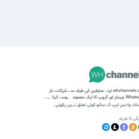
whchannels.com اپنے صارفین کی طرف سے شراکت دار
 گروپ کا ایک مجموعہ ہوسٹ کرتا ہے۔
ائٹ واٹس ایپ کے ساتھ کوئی تعلق نہیں رکھتی۔
یگی کا طریقہ