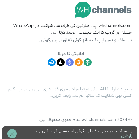
whchannels.com اپنے صارفین کی طرف سے شراکت دار WhatsApp
چینلز اور گروپ کا ایک مجموعہ ہوسٹ کرتا ہے۔
یہ سائٹ واٹس ایپ کے ساتھ کوئی تعلق نہیں رکھتی۔
ادائیگی کا طریقہ
تنبیہ: صارف کا اشتراکی میڈیا مواد ہماری ذمہ داری نہیں ہے۔ براہ کرم
کسی بھی شکایت کے ساتھ ہم سے رابطہ کریں۔
© 2024 whchannels.com، تمام حقوق محفوظ ہیں۔
یہ سائٹ بہتر تجربے کے لیے کوکیز استعمال کر سکتی ہے۔
رازداری