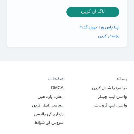
لاگ ان کریں
اپنا پاس ورڈ بھول گئے؟
رجسٹر کریں
رسانه
صفحات
نیا میڈیا شامل کریں
DMCA
واٹس ایپ چینلز
ہمارے بارے میں
واٹس ایپ گروہات
ہم سے رابطہ کریں
رازداری کی پالیسی
سروس کی شرائط