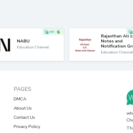
en
Rajasthan All 
NABU
Notes and
Notification G
Education Channel
Education Channel
PAGES
DMCA
About Us
whc
Contact Us
Cha
Privacy Policy
Thi