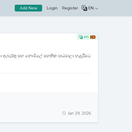
Login
Register
EN
Add New
en
යා ඇබෑර්තු සහ නොමිලේ සහතික පාඨමාලා හැදෑරීමට
Jan 29, 2026