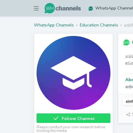
WhatsApp Channe
WhatsApp Channels
›
Education Channels
›
ජොබ
මෙම
අවශ්
Abo
ජොබ
sin
Follow Channel
Please conduct your own research before
trusting the media.