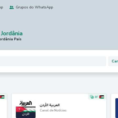
pp
Grupos do WhatsApp
Jordânia
rdânia País
ar
العربية الأردن
Canal de Notícias