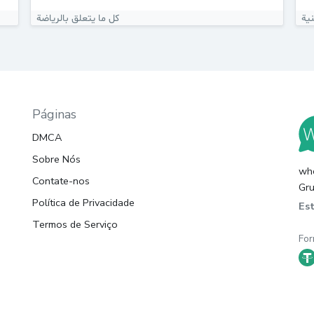
كل ما يتعلق بالرياضة
Páginas
DMCA
Sobre Nós
whc
Contate-nos
Gru
Política de Privacidade
Es
Termos de Serviço
For